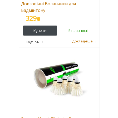
Довговічні Воланчики для
Бадмінтону
329
₴
SN01