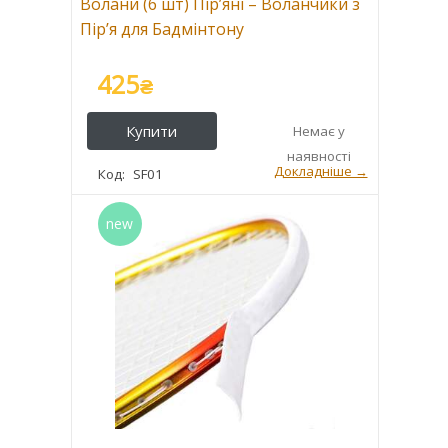
Волани (6 шт) Пір’яні – Воланчики з
Пір’я для Бадмінтону
425
₴
SF01