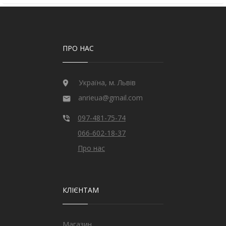
ПРО НАС
Україна, м. Львів
anrieua@gmail.com
097-481-75-74
066-602-18-37
Про нас
КЛІЄНТАМ
Магазин