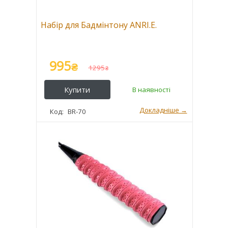
Набір для Бадмінтону ANRI.E.
995
₴
1295
₴
BR-70