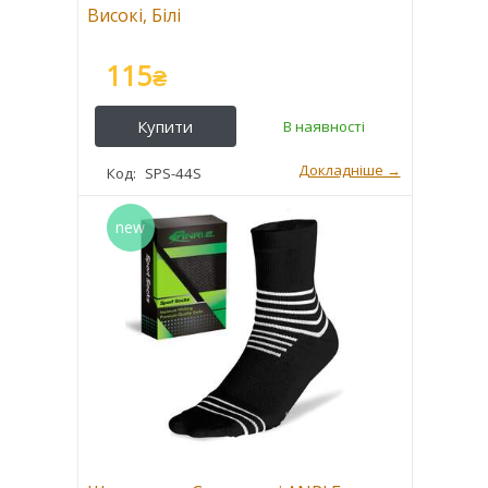
Високі, Білі
115
₴
SPS-44S