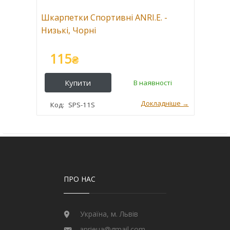
Шкарпетки Спортивні ANRI.E. -
Низькі, Чорні
115
₴
SPS-11S
ПРО НАС
Україна, м. Львів
anrieua@gmail.com