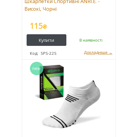
Шкарпетки Спортивні ANRI.E. -
Високі, Чорні
115
₴
SPS-22S