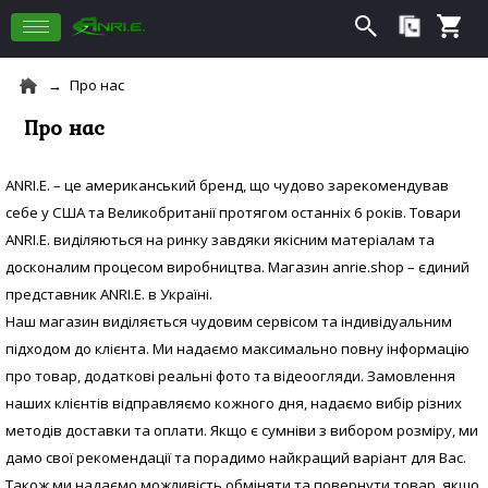
Про нас
Про нас
ANRI.E. – це американський бренд, що чудово зарекомендував
себе у США та Великобританії протягом останніх 6 років. Товари
ANRI.E. виділяються на ринку завдяки якісним матеріалам та
досконалим процесом виробництва. Магазин anrie.shop – єдиний
представник ANRI.E. в Україні.
Наш магазин виділяється чудовим сервісом та індивідуальним
підходом до клієнта. Ми надаємо максимально повну інформацію
про товар, додаткові реальні фото та відеоогляди. Замовлення
наших клієнтів відправляємо кожного дня, надаємо вибір різних
методів доставки та оплати. Якщо є сумніви з вибором розміру, ми
дамо свої рекомендації та порадимо найкращий варіант для Вас.
Також ми надаємо можливість обміняти та повернути товар, якщо