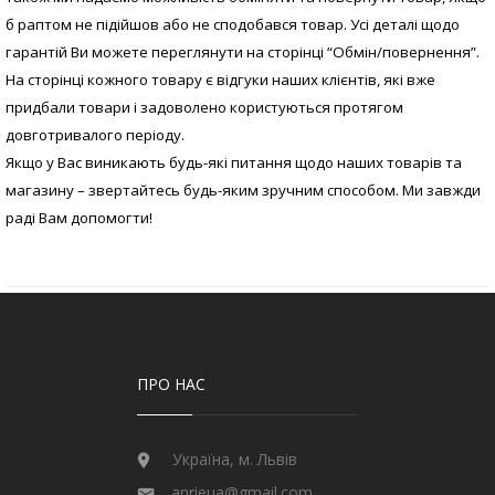
б раптом не підійшов або не сподобався товар. Усі деталі щодо
гарантій Ви можете переглянути на сторінці “Обмін/повернення”.
На сторінці кожного товару є відгуки наших клієнтів, які вже
придбали товари і задоволено користуються протягом
довготривалого періоду.
Якщо у Вас виникають будь-які питання щодо наших товарів та
магазину – звертайтесь будь-яким зручним способом. Ми завжди
раді Вам допомогти!
ПРО НАС
Україна, м. Львів
anrieua@gmail.com