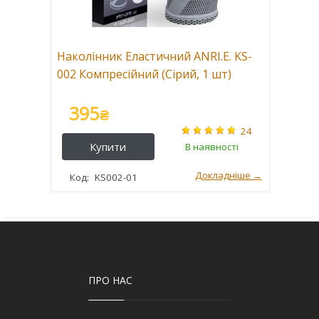
Наколінник Еластичний ANRI.E. KS-
002 Компресійний (Сірий, 1 шт)
395
₴
24
KS002-01
ПРО НАС