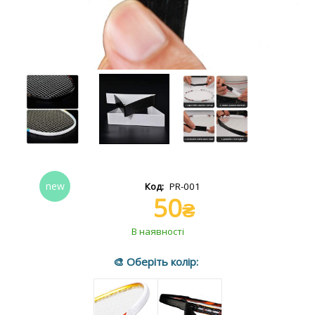
PR-001
50
₴