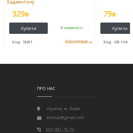
Бадмінтону
329
79
₴
₴
SN01
GR-104
ПРО НАС
Україна, м. Львів
anrieua@gmail.com
097-481-75-74