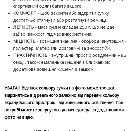
спортивний одяг і багато іншого.
КОМФОРТ
- щоб закрити або відкрити сумку
достатньо стягнути або розтягнути ремінці.
ЛЕГКІСТЬ
- маса сумки складає 250 г, що не дає
зайвої важкості під час використання.
МІЦНІСТЬ
- зовнішня тканина - оксфорд, внутрішня -
поліестер. Матеріали довговічні та зносостійкі.
ПРАКТИЧНІСТЬ
- внутрішній простір розділений на 2
секції, також є маленька кишеня з блискавкою і
додаткова зовнішня кишеня з замком.
УВАГА!!!
Відтінок кольору сумки на фото може трошки
відрізнятись від реального залежно від передачі кольору
екрану Вашого пристрою і від зовнішнього освітлення! При
потребі можете звернутись до менеджера за додатковими
фото чи відео.