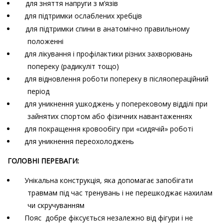
для зняття напруги з м
‘
язів
для підтримки ослаблених хребців
для підтримки спини в анатомічно правильному
положенні
для лікування і профілактики різних захворювань
попереку (радикуліт тощо)
для відновлення роботи попереку в післяопераційний
період
для уникнення ушкоджень у поперековому відділі при
зайнятих спортом або фізичних навантаженнях
для покращення кровообігу при «сидячій» роботі
для уникнення переохолоджень
ГОЛОВНІ ПЕРЕВАГИ:
Унікальна конструкція, яка допомагає запобігати
травмам під час тренувань і не перешкоджає нахилам
чи скручуванням
Пояс добре фіксується незалежно від фігури і не