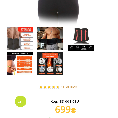
10
BS-001-03U
699
₴