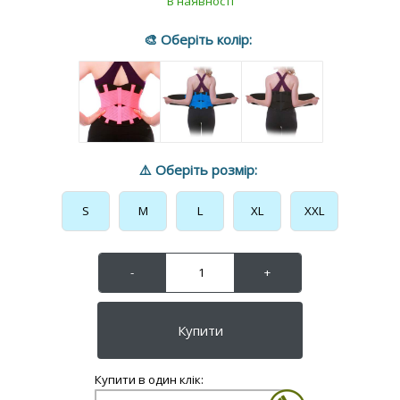
S
M
L
XL
XXL