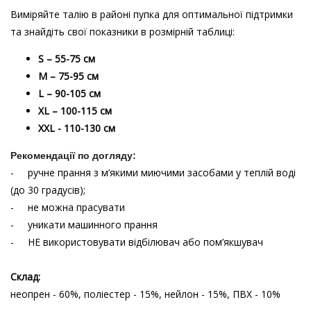
Виміряйте талію в районі пупка для оптимальної підтримки
та знайдіть свої показники в розмірній таблиці:
S
– 55-75 см
М – 75-95 см
L
–
90-105 см
XL
–
100-115 см
XXL - 110-130 см
Рекомендації по догляду:
-
ручне прання з м
’
якими миючими засобами у теплій воді
(до 30 градусів)
;
-
не можна прасувати
-
уникати машинного прання
-
НЕ використовувати відбілювач або пом
’
якшувач
Склад:
неопрен - 60%, поліестер - 15%, нейлон - 15%, ПВХ - 10%