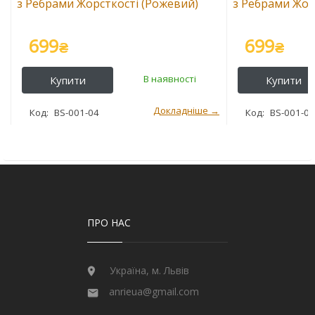
з Ребрами Жорсткості (Рожевий)
з Ребрами Жорс
699
699
₴
₴
BS-001-04
BS-001-0
ПРО НАС
Україна, м. Львів
anrieua@gmail.com