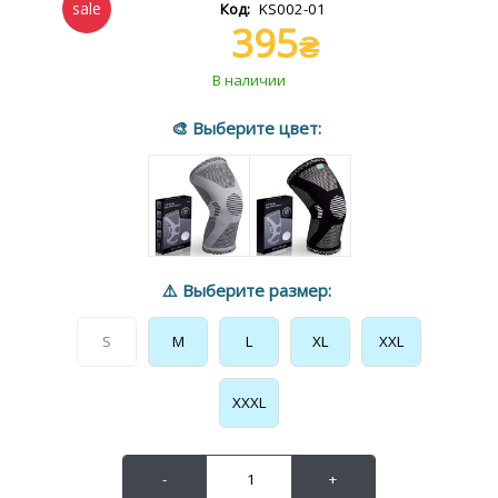
KS002-01
395
₴
S
M
L
XL
XXL
XXXL