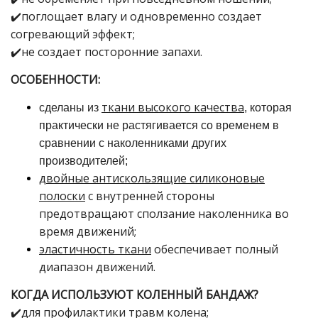
✔️поглощает влагу и одновременно создает
согревающий эффект;
✔️не создает посторонние запахи
.
ОСОБЕННОСТИ:
ткани высокого качества
сделаны из
, которая
практически не растягивается со временем в
сравнении с наколенниками других
производителей;
двойные
антискользящие силиконовые
полоски
с внутренней стороны
предотвращают сползание наколенника во
время движений
;
эластичность ткани
обеспечивает полный
диапазон движений.
КОГДА ИСПОЛЬЗУЮТ КОЛЕННЫЙ БАНДАЖ?
✔️для
профилактик
и
травм
колена
;