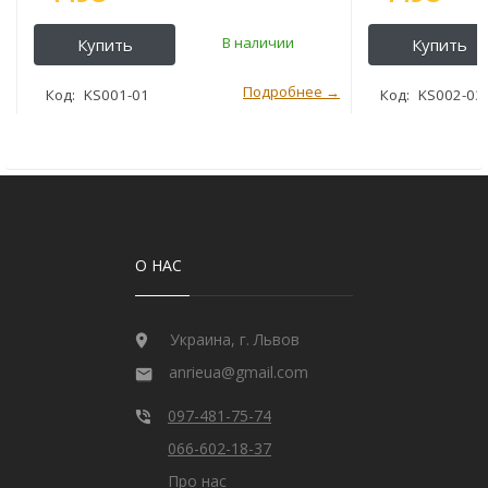
KS001-01
KS002-03
О НАС
Украина, г. Львов
anrieua@gmail.com
097-481-75-74
066-602-18-37
Про нас