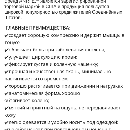
™️
Бренд ANRI.E.
является зарегистрированной
торговой маркой в США и продукция пользуется
широкой популярностью среди жителей Соединённых
Штатов.
ГЛАВНЫЕ ПРЕИМУЩЕСТВА:
✔️создает хорошую компрессию
и
держит мышцы в
тонусе
;
✔️облегча
е
т боль при заболеваниях колена;
✔️улучшает циркуляцию крови;
✔️фиксирует сустав и коленную чашечку;
✔️прочная и качественная ткань, минимально
растягивается со временем;
✔️хорошо растягивается при движении и нагрузках;
✔️анатомическая форма, хорошо
обтягивает
колено;
✔️мягкий и приятный на ощупь, не передавливает
кожу;
✔️легко одевается и удобно носить под одеждой;
✔️не обременяет при повседневном ношении;