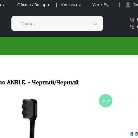
ата
Обмен / Возврат
Контакты
/
Вх
я ANRI.E. - Черный/Черный