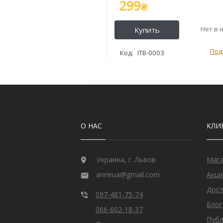
299
₴
ITB-0003
О НАС
КЛИ
Украина, г. Львов
Маг
anrieua@gmail.com
Акци
Дост
097-481-75-74
Блог
066-602-18-37
Публ