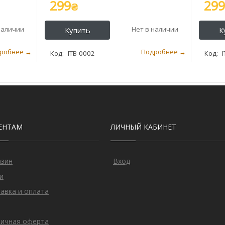
299
299
₴
ITB-0002
ЕНТАМ
ЛИЧНЫЙ КАБИНЕТ
азин
Вход
и
авка и оплата
ичная оферта