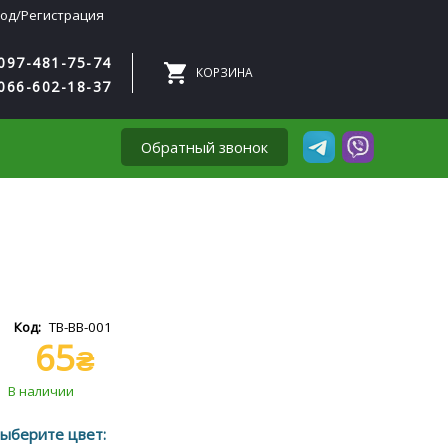
од/Регистрация
097-481-75-74
066-602-18-37
Обратный звонок
TB-BB-001
65
₴