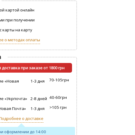
ой картой онлайн
ми при получении
с карты на карту
е о методах оплаты
а
 доставка при заказе от 1800 грн
70-105грн
ие «Новая
1-3 дня
40-60грн
е «Укрпочта»
2-8 дней
>105 грн
Новая Почта»
1-3 дня
Подробнее о доставке
ри оформлении до 14:00