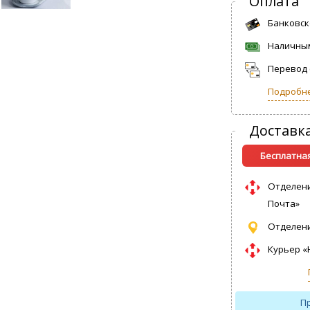
Оплата
Банковск
Наличны
Перевод 
Подробне
Доставк
Бесплатная
Отделен
Почта»
Отделени
Курьер «
П